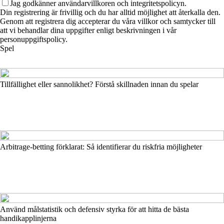
Jag godkänner användarvillkoren och integritetspolicyn.
Din registrering är frivillig och du har alltid möjlighet att återkalla den.
Genom att registrera dig accepterar du våra villkor och samtycker till
att vi behandlar dina uppgifter enligt beskrivningen i vår
personuppgiftspolicy.
Spel
Tillfällighet eller sannolikhet? Förstå skillnaden innan du spelar
Arbitrage-betting förklarat: Så identifierar du riskfria möjligheter
Använd målstatistik och defensiv styrka för att hitta de bästa
handikapplinjerna