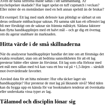
Även de bästa siffrorna måste sättas i sitt sammanhang. Är
nyckelspelare skadade? Har laget spelat en tuff cupmatch i veckan?
Eller möter de en motståndare med en helt annan spelstil än de brukar?
Ett exempel: Ett lag med stark defensiv kan plötsligt se sårbart ut om
deras ordinarie mittbackspar saknas. På samma sätt kan ett offensivt lag
bli mer försiktigt om de saknar sin främsta målskytt. Sådana faktorer
kan flytta handikapplinjen med ett halvt mål – och ge dig ett övertag
om du agerar snabbare än marknaden.
Hitta värde i de små skillnaderna
När du analyserar handikapplinjer handlar det inte om att förutsäga det
exakta resultatet, utan om att bedöma sannolikheten för att ett lag
presterar bättre eller sämre än förväntat. Ett lag som ofta förlorar med
ett mål men sällan med två kan vara ett bra val på +1,5-linjen – särskilt
mot övervärderade favoriter.
Använd data för att hitta mönster: Hur ofta täcker laget sin
handikapplinje? Hur presterar de mot lag på liknande nivå? Med tiden
kan du bygga upp en känsla för var bookmakers tenderar att överskatta
eller underskatta vissa typer av lag.
Tålamod och disciplin lönar sig