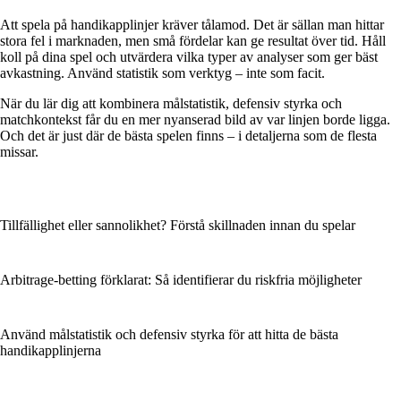
Att spela på handikapplinjer kräver tålamod. Det är sällan man hittar
stora fel i marknaden, men små fördelar kan ge resultat över tid. Håll
koll på dina spel och utvärdera vilka typer av analyser som ger bäst
avkastning. Använd statistik som verktyg – inte som facit.
När du lär dig att kombinera målstatistik, defensiv styrka och
matchkontekst får du en mer nyanserad bild av var linjen borde ligga.
Och det är just där de bästa spelen finns – i detaljerna som de flesta
missar.
Tillfällighet eller sannolikhet? Förstå skillnaden innan du spelar
Arbitrage-betting förklarat: Så identifierar du riskfria möjligheter
Använd målstatistik och defensiv styrka för att hitta de bästa
handikapplinjerna