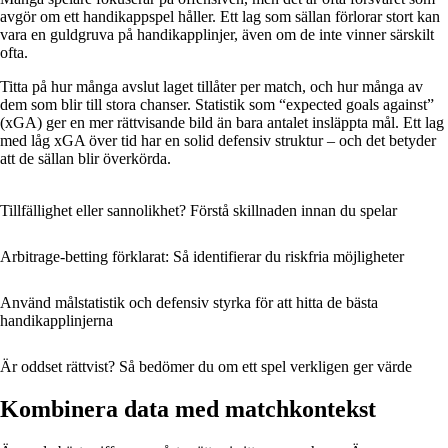
avgör om ett handikappspel håller. Ett lag som sällan förlorar stort kan
vara en guldgruva på handikapplinjer, även om de inte vinner särskilt
ofta.
Titta på hur många avslut laget tillåter per match, och hur många av
dem som blir till stora chanser. Statistik som “expected goals against”
(xGA) ger en mer rättvisande bild än bara antalet insläppta mål. Ett lag
med låg xGA över tid har en solid defensiv struktur – och det betyder
att de sällan blir överkörda.
Tillfällighet eller sannolikhet? Förstå skillnaden innan du spelar
Arbitrage-betting förklarat: Så identifierar du riskfria möjligheter
Använd målstatistik och defensiv styrka för att hitta de bästa
handikapplinjerna
Är oddset rättvist? Så bedömer du om ett spel verkligen ger värde
Kombinera data med matchkontekst