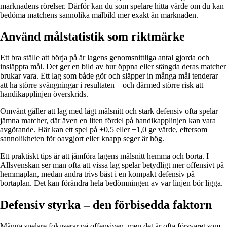
marknadens rörelser. Därför kan du som spelare hitta värde om du kan
bedöma matchens sannolika målbild mer exakt än marknaden.
Använd målstatistik som riktmärke
Ett bra ställe att börja på är lagens genomsnittliga antal gjorda och
insläppta mål. Det ger en bild av hur öppna eller stängda deras matcher
brukar vara. Ett lag som både gör och släpper in många mål tenderar
att ha större svängningar i resultaten – och därmed större risk att
handikapplinjen överskrids.
Omvänt gäller att lag med lågt målsnitt och stark defensiv ofta spelar
jämna matcher, där även en liten fördel på handikapplinjen kan vara
avgörande. Här kan ett spel på +0,5 eller +1,0 ge värde, eftersom
sannolikheten för oavgjort eller knapp seger är hög.
Ett praktiskt tips är att jämföra lagens målsnitt hemma och borta. I
Allsvenskan ser man ofta att vissa lag spelar betydligt mer offensivt på
hemmaplan, medan andra trivs bäst i en kompakt defensiv på
bortaplan. Det kan förändra hela bedömningen av var linjen bör ligga.
Defensiv styrka – den förbisedda faktorn
Många spelare fokuserar på offensiven, men det är ofta försvaret som