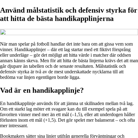
Använd målstatistik och defensiv styrka för
att hitta de bästa handikapplinjerna
När man spelar på fotboll handlar det inte bara om att gissa vem som
vinner. Handikapplinjer – där ett lag startar med ett fiktivt försprång
eller underläge – gör det möjligt att hitta värde i matcher där oddsen
annars känns skeva. Men för att hitta de bästa linjerna krävs det att man
går djupare än tabellen och de senaste resultaten. Målstatistik och
defensiv styrka är två av de mest underskattade nycklarna till att
bedöma var linjen egentligen borde ligga.
Vad är en handikapplinje?
En handikapplinje används för att jämna ut skillnaden mellan två lag.
Om ett starkt lag möter ett svagare kan du till exempel spela på att
favoriten vinner med mer än ett mål (–1,5), eller att underdogen håller
förlusten inom ett mål (+1,5). Det gör spelet mer balanserat – och ofta
mer intressant.
Bookmakers sätter sina linjer utifrån generella förväntningar och