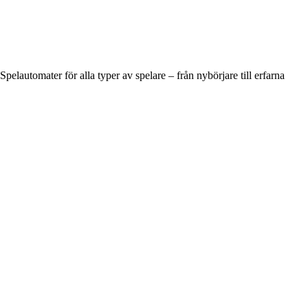
Spelautomater för alla typer av spelare – från nybörjare till erfarna