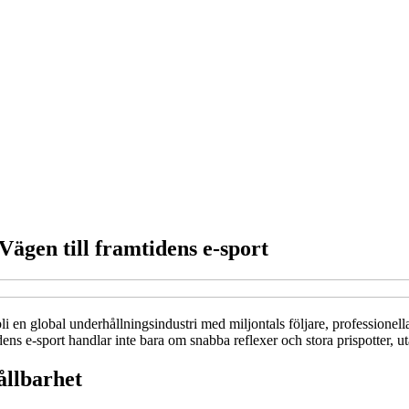
ägen till framtidens e‑sport
tt bli en global underhållningsindustri med miljontals följare, profession
idens e‑sport handlar inte bara om snabba reflexer och stora prispotter, 
ållbarhet