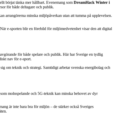
onellt börjat tänka mer hållbart. Evenemang som
DreamHack Winter i
esor för både deltagare och publik.
m kan arrangörerna minska miljöpåverkan utan att tumma på upplevelsen.
är e‑sporten blir en förebild för miljömedvetenhet visar den att digital
 avgörande för både spelare och publik. Här har Sverige en tydlig
iskt nav för e‑sport.
 sig om teknik och strategi. Samtidigt arbetar svenska energibolag och
gar som molnspelande och 5G‑teknik kan minska behovet av dyr
emang är inte bara bra för miljön – de stärker också Sveriges
äten.