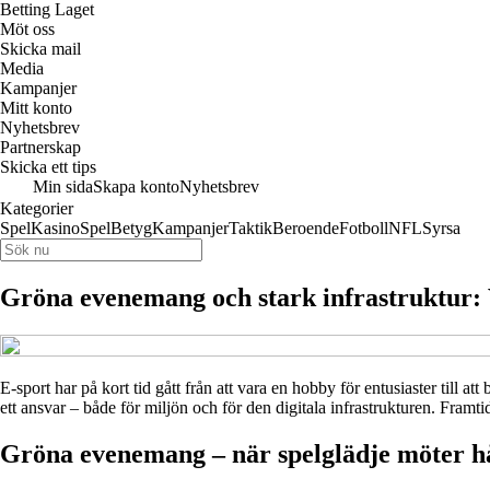
Betting Laget
Möt oss
Skicka mail
Media
Kampanjer
Mitt konto
Nyhetsbrev
Partnerskap
Skicka ett tips
Min sida
Skapa konto
Nyhetsbrev
Kategorier
Spel
Kasino
Spel
Betyg
Kampanjer
Taktik
Beroende
Fotboll
NFL
Syrsa
Gröna evenemang och stark infrastruktur: V
E‑sport har på kort tid gått från att vara en hobby för entusiaster till a
ett ansvar – både för miljön och för den digitala infrastrukturen. Framt
Gröna evenemang – när spelglädje möter h