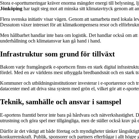
Stora e‑sportturneringar kräver enorma mängder energi till belysning, l
Jönköping
har tagit steg mot att minska sitt klimatavtryck genom att a
Flera svenska initiativ visar vägen. Genom att samarbeta med lokala le
Dessutom växer intresset för att klimatkompensera resor och elförbrukn
Men hållbarhet handlar inte bara om logistik. Det handlar också om att s
underhållning och klimatansvar kan gå hand i hand.
Infrastruktur som grund för tillväxt
Bakom varje framgångsrik e‑sportscen finns en stark digital infrastrukt
fördel. Med en av världens mest utbyggda bredbandsnät och en stark tradit
Kommuner och utbildningsinstitutioner investerar i e‑sportarenor och tr
datacenter med att driva sina system med grön el, vilket gör att e‑sporten
Teknik, samhälle och ansvar i samspel
E‑sportens framtid beror inte bara på hårdvara och nätverkshastighet.
utrustning och göra spel mer tillgängliga, men de ställer också krav på e
Därför är det viktigt att både företag och myndigheter tänker långsiktig
konkurrenskraft. Publik, sponsorer och partners efterfrågar i allt högre