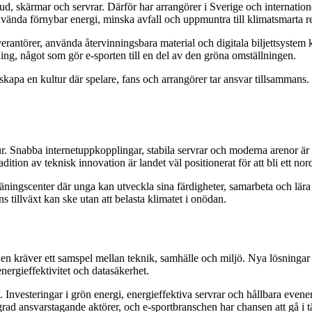
jud, skärmar och servrar. Därför har arrangörer i Sverige och internati
nvända förnybar energi, minska avfall och uppmuntra till klimatsmarta r
verantörer, använda återvinningsbara material och digitala biljettsyste
ing, något som gör e‑sporten till en del av den gröna omställningen.
kapa en kultur där spelare, fans och arrangörer tar ansvar tillsammans. N
ur. Snabba internetuppkopplingar, stabila servrar och moderna arenor är
ion av teknisk innovation är landet väl positionerat för att bli ett nord
äningscenter där unga kan utveckla sina färdigheter, samarbeta och lära
s tillväxt kan ske utan att belasta klimatet i onödan.
 Den kräver ett samspel mellan teknik, samhälle och miljö. Nya lösnin
nergieffektivitet och datasäkerhet.
t. Investeringar i grön energi, energieffektiva servrar och hållbara even
 grad ansvarstagande aktörer, och e‑sportbranschen har chansen att gå i t