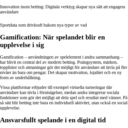
Innovation inom betting: Digitala verktyg skapar nya sätt att engagera
användare
Sportdata som drivkraft bakom nya typer av vad
Gamification: När spelandet blir en
upplevelse i sig
Gamification – användningen av spelelement i andra sammanhang –
har blivit en central del av modern betting. Poängsystem, märken,
topplistor och utmaningar gör det möjligt för användare att tävla på fler
nivåer än bara om pengar. Det skapar motivation, lojalitet och en ny
form av underhållning.
Vissa plattformar erbjuder till exempel virtuella turneringar där
användare kan tävla i förutsägelser, medan andra integrerar sociala
funktioner som gör det möjligt att dela spel och resultat med vänner. På
så sätt blir betting inte bara en individuell aktivitet, utan också en social
upplevelse.
Ansvarsfullt spelande i en digital tid