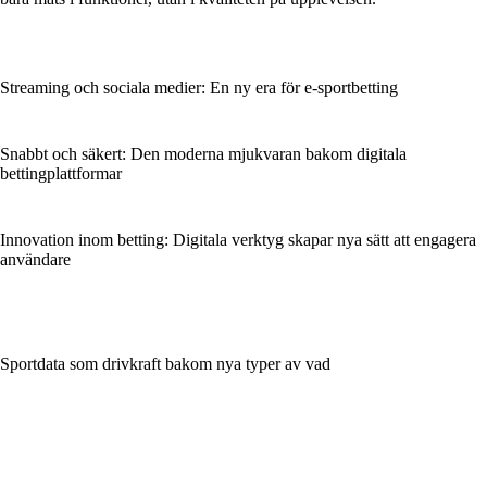
Streaming och sociala medier: En ny era för e-sportbetting
Snabbt och säkert: Den moderna mjukvaran bakom digitala
bettingplattformar
Innovation inom betting: Digitala verktyg skapar nya sätt att engagera
användare
Sportdata som drivkraft bakom nya typer av vad