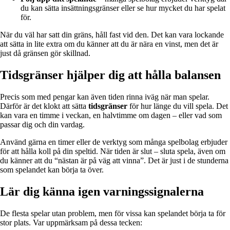
du kan sätta insättningsgränser eller se hur mycket du har spelat
för.
När du väl har satt din gräns, håll fast vid den. Det kan vara lockande
att sätta in lite extra om du känner att du är nära en vinst, men det är
just då gränsen gör skillnad.
Tidsgränser hjälper dig att hålla balansen
Precis som med pengar kan även tiden rinna iväg när man spelar.
Därför är det klokt att sätta
tidsgränser
för hur länge du vill spela. Det
kan vara en timme i veckan, en halvtimme om dagen – eller vad som
passar dig och din vardag.
Använd gärna en timer eller de verktyg som många spelbolag erbjuder
för att hålla koll på din speltid. När tiden är slut – sluta spela, även om
du känner att du “nästan är på väg att vinna”. Det är just i de stunderna
som spelandet kan börja ta över.
Lär dig känna igen varningssignalerna
De flesta spelar utan problem, men för vissa kan spelandet börja ta för
stor plats. Var uppmärksam på dessa tecken: