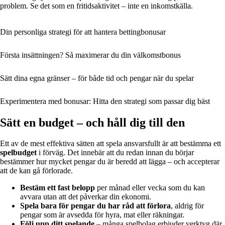
problem. Se det som en fritidsaktivitet – inte en inkomstkälla.
Din personliga strategi för att hantera bettingbonusar
Första insättningen? Så maximerar du din välkomstbonus
Sätt dina egna gränser – för både tid och pengar när du spelar
Experimentera med bonusar: Hitta den strategi som passar dig bäst
Sätt en budget – och håll dig till den
Ett av de mest effektiva sätten att spela ansvarsfullt är att bestämma ett
spelbudget
i förväg. Det innebär att du redan innan du börjar
bestämmer hur mycket pengar du är beredd att lägga – och accepterar
att de kan gå förlorade.
Bestäm ett fast belopp
per månad eller vecka som du kan
avvara utan att det påverkar din ekonomi.
Spela bara för pengar du har råd att förlora
, aldrig för
pengar som är avsedda för hyra, mat eller räkningar.
Följ upp ditt spelande
– många spelbolag erbjuder verktyg där